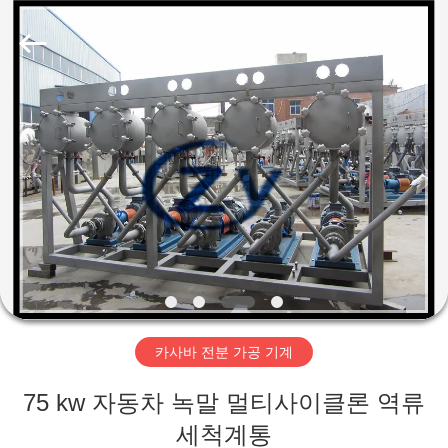
Copyright
©
2020
-
2026
Henan
Zhiyuan
Starch
집
Engineering
Machinery
Co.,ltd.
All
Rights
Reserved.
제
품
우
리
카사바 전분 가공 기계
에
75 kw 자동차 녹말 멀티사이클론 역류
대
세척계통