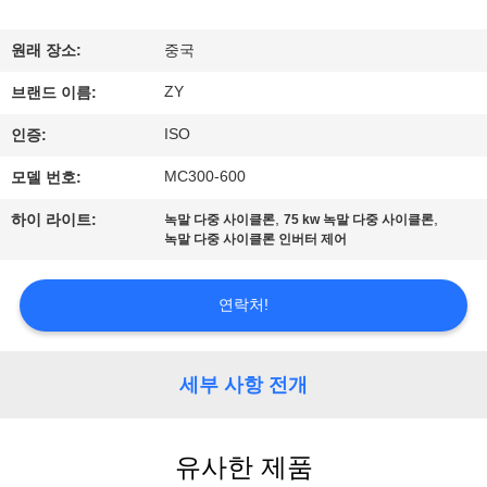
하
여
원래 장소:
중국
ZY
브랜드 이름:
공
ISO
인증:
장
MC300-600
모델 번호:
여
,
,
하이 라이트:
녹말 다중 사이클론
75 kw 녹말 다중 사이클론
녹말 다중 사이클론 인버터 제어
행
연락처!
품
질
세부 사항 전개
관
리
유사한 제품