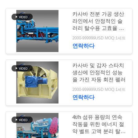
연
카사바 전분 가공 생산
라인에서 안정적인 슬
락
러리 탈수용 고효율 벨
트 탈수 필터
주
2000-999999USD MOQ:1세트
연락하다
세
요
카사바 및 감자 스타치
생산에 안정적인 성능
을 가진 자동 회전 펠러
뉴
2000-999999USD MOQ:1세트
스
연락하다
인
4t/h 섬유 용량의 연속
작동을 위한 에너지 절
용
약 벨트 고액 분리 탈수