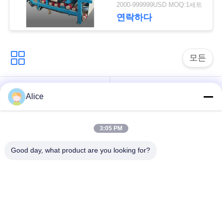
기
문
2000-999999USD MOQ:1세트
연락하다
을
요
모든
구
하
카사바 전분 가공 기
타피오카 전분 기계
Alice
계
세
요
3:05 PM
카사바 가루 가공 기
감자 녹말 기계
계
Good day, what product are you looking for?
사
원심 펌프와 기어박
이
자동 흐름 미터
스
트
기계장치를 가공하는
맵
옥수수 전분 기계