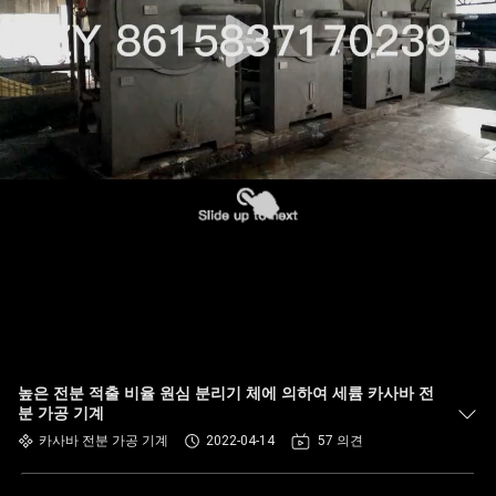
하
여
공
장
여
행
품
질
높은 전분 적출 비율 원심 분리기 체에 의하여 세륨 카사바 전
관
분 가공 기계
카사바 전분 가공 기계
2022-04-14
57 의견
리