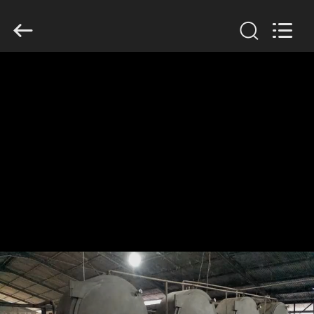
Copyright
©
2020
-
2026
Henan
Zhiyuan
Starch
집
Engineering
Machinery
Co.,ltd.
All
Rights
Reserved.
제
품
우
리
에
대