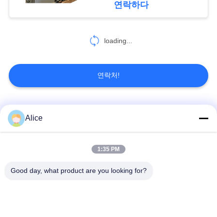
연락하다
7
PRIVACY
loading...
보조 장비
POLICY
연락처!
모든
Alice
43
마개있는 유리병 스
카사바 전분 가공 기
1:35 PM
타피오카 전분 기계
계
크레이퍼 원심분리
Good day, what product are you looking for?
기
카사바 가루 가공 기
감자 녹말 기계
계