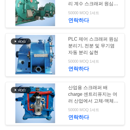
리 계수 스크래퍼 원심분
연
리기
50000 MOQ:1세트
10
연락하다
락
원심 펌프와 기어박
주
PLC 제어 스크래퍼 원심
스
세
분리기, 전분 및 무기염
자동 분리 실현
요
50000 MOQ:1세트
연락하다
뉴
11
산업용 스크래퍼 배
스
charge 센트리퓨지는 여
자동 흐름 미터
러 산업에서 고체-액체
분리 생산에 적응
인
50000 MOQ:1세트
연락하다
용