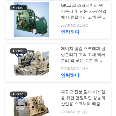
문
GK1250 스크레이퍼 원
심분리기, 전분 가공 산업
을
5
에서 효율적인 고액 분리
기계장치를 가공하
요
지원
50000 MOQ:1세트
연락하다
구
는 감자 가루
하
에너지 절감 스크래퍼 원
세
심분리기 고속 고체 액체
분리 및 낮은 수분 출력
요
최적화
25
50000 MOQ:1세트
연락하다
사
옥수수 전분 기계
대규모 전분 탈수 시스템
이
을 위한 안정적인 성능의
트
산업용 스크래퍼 배출 원
심분리기
50000 MOQ:1세트
맵