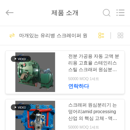
Copyright
©
2020
제품 소개
-
2026
Henan
Zhiyuan
Starch
집
Engineering
421
Machinery
마개있는 유리병 스크레이퍼 원심분리기
Co.,ltd.
카사바 전분 가공 기
All
Rights
Reserved.
제
계
전분 가공용 자동 고액 분
품
리용 고효율 스테인리스
스틸 스크래퍼 원심분리
기
50000 MOQ:1세트
우
연락하다
64
리
에
스크래퍼 원심분리기 는
타피오카 전분 기계
덩어리amid processing
대
산업 의 핵심 고체 - 액체
분리 장비 가 된다
50000 MOQ:1세트