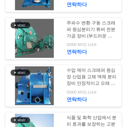
하
연락하다
여
주파수 변환 구동 스크래
104
공
퍼 원심분리기 튜버 전분
가공 장비 (부드러운 시
감자 녹말 기계
장
동 및 정지 기능 포함)
50000 MOQ:1세트
연락하다
여
행
수압 제어 스크래퍼 원심
장 산업용 고체 액체 분리
품
장비 안정적이고 오래 작
60
동
50000 MOQ:1세트
카사바 가루 가공 기
질
연락하다
관
계
리
식품 및 화학 산업에서 분
리 효과를 보장하는 고분