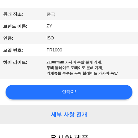
하
여
원래 장소:
중국
ZY
브랜드 이름:
공
ISO
인증:
장
PR1000
모델 번호:
여
,
하이 라이트:
2100r/min 카사바 녹말 분쇄 기계
,
두배 블레이드 포테이토 분쇄 기계
행
기계류를 부수는 두배 블레이드 카사바 녹말
품
연락처!
질
세부 사항 전개
관
리
유사한 제품