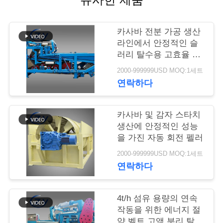
연
카사바 전분 가공 생산
락
라인에서 안정적인 슬
러리 탈수용 고효율 벨
주
트 탈수 필터
2000-999999USD MOQ:1세트
세
연락하다
요
카사바 및 감자 스타치
생산에 안정적인 성능
뉴
을 가진 자동 회전 펠러
스
2000-999999USD MOQ:1세트
연락하다
인
4t/h 섬유 용량의 연속
용
작동을 위한 에너지 절
약 벨트 고액 분리 탈수