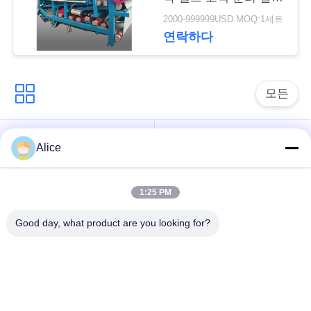
문
기
2000-999999USD MOQ:1세트
을
연락하다
요
구
모든
하
카사바 전분 가공 기
세
타피오카 전분 기계
Alice
계
요
1:25 PM
카사바 가루 가공 기
감자 녹말 기계
계
사
Good day, what product are you looking for?
이
원심 펌프와 기어박
자동 흐름 미터
스
트
맵