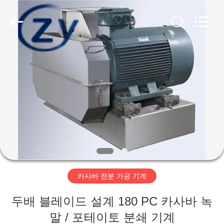
Copyright
©
2020
-
2026
Henan
Zhiyuan
Starch
집
Engineering
Machinery
Co.,ltd.
All
Rights
Reserved.
제
품
우
리
카사바 전분 가공 기계
에
두배 블레이드 설계 180 PC 카사바 녹
대
말 / 포테이토 분쇄 기계