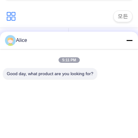
문
을
모든
요
카사바 전분 가공 기
구
타피오카 전분 기계
Alice
계
하
5:11 PM
카사바 가루 가공 기
세
감자 녹말 기계
계
Good day, what product are you looking for?
요
원심 펌프와 기어박
자동 흐름 미터
스
사
이
기계장치를 가공하는
옥수수 전분 기계
감자 가루
트
맵