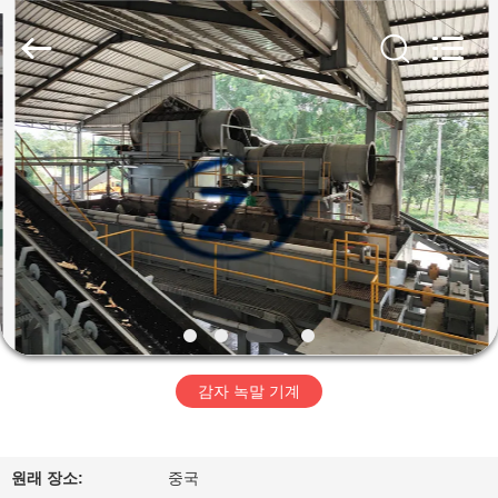
Copyright
©
2020
-
2026
Henan
Zhiyuan
Starch
집
Engineering
Machinery
Co.,ltd.
All
Rights
Reserved.
제
품
우
리
감자 녹말 기계
에
대
원래 장소:
중국