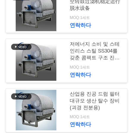
空转鼓过滤机稳定运行
脱水设备
연
MOQ:1세트
락
연락하다
주
저에너지 소비 및 스테
세
인리스 스틸 SS304를
갖춘 콤팩트 구조 진공
요
드럼 필터 (전분 탈수
MOQ:1세트
용)
연락하다
뉴
스
산업용 진공 드럼 필터
대규모 생산 탈수 장비
(괴경 전분용)
인
MOQ:1세트
용
연락하다