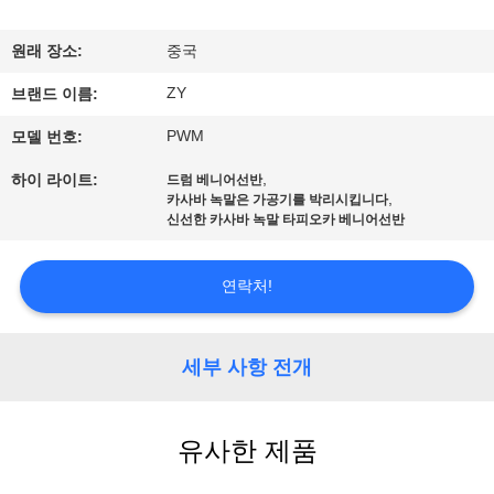
하
여
원래 장소:
중국
ZY
브랜드 이름:
공
PWM
모델 번호:
장
,
하이 라이트:
드럼 베니어선반
,
여
카사바 녹말은 가공기를 박리시킵니다
신선한 카사바 녹말 타피오카 베니어선반
행
연락처!
품
세부 사항 전개
질
관
유사한 제품
리