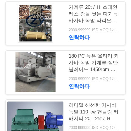
기계류 20t / Ｈ 스테인
연
레스 강을 씻는 다기능
카사바 녹말 타피오카
락
기반
2000-999999USD MOQ:1개 세트
주
연락하다
세
180 PC 높은 울타리 카
요
사바 녹말 기계류 절단
블레이드 1450rpm 속
도 직결 구동
뉴
2000-999999USD MOQ:1개 세트
연락하다
스
해머밀 신선한 카사바
인
녹말 110 kw 핸들링 커
패시티 20 - 25t / Ｈ
용
2000-999999USD MOQ:1개 세트