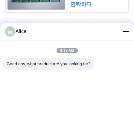
문
연락하다
을
요
모든
Alice
구
카사바 전분 가공 기
하
8:38 AM
타피오카 전분 기계
계
세
Good day, what product are you looking for?
카사바 가루 가공 기
요
감자 녹말 기계
계
사
원심 펌프와 기어박
자동 흐름 미터
스
이
트
기계장치를 가공하는
옥수수 전분 기계
감자 가루
맵