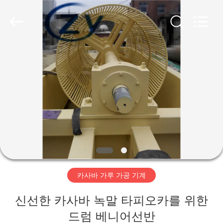
Copyright
©
2020
-
2026
Henan
Zhiyuan
Starch
집
Engineering
Machinery
Co.,ltd.
All
Rights
Reserved.
제
품
우
리
카사바 가루 가공 기계
에
신선한 카사바 녹말 타피오카를 위한
대
드럼 베니어선반