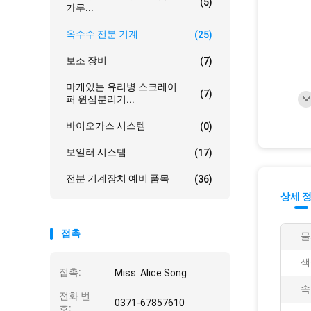
(5)
가루...
옥수수 전분 기계
(25)
보조 장비
(7)
마개있는 유리병 스크레이
(7)
퍼 원심분리기...
바이오가스 시스템
(0)
보일러 시스템
(17)
전분 기계장치 예비 품목
(36)
상세 
접촉
물
색
접촉:
Miss. Alice Song
속
전화 번
0371-67857610
호: