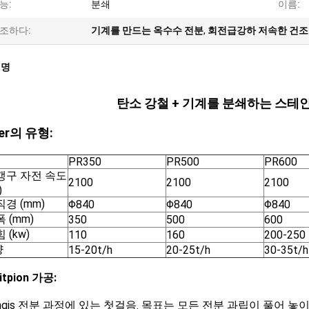
능:
분쇄
이름:
조하다:
기계를 만드는 옥수수 전분
,
회전급강하 저속한 건
설명
탄소 강철 + 기계를 분쇄하는 스테인
per의 유형:
PR350
PR500
PR600
갱구 자전 속도
2100
2100
2100
)
직경 (mm)
Φ840
Φ840
Φ840
 (mm)
350
500
600
 (kw)
110
160
200-250
량
15-20t/h
20-25t/h
30-35t/h
itpion 가공:
pingis 전분 과정에 있는 첫걸음. 목표는 모든 전분 과립이 풀어 