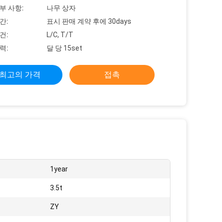
부 사항:
나무 상자
간:
표시 판매 계약 후에 30days
건:
L/C, T/T
력:
달 당 15set
최고의 가격
접촉
1year
3.5t
ZY