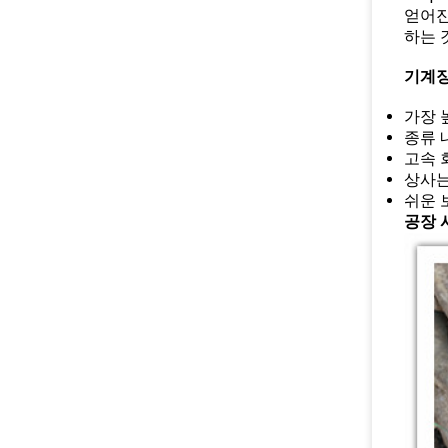
얻어진
하는 
기계장
가장 
종류 
고속 
상사는
쉬운 
공장 