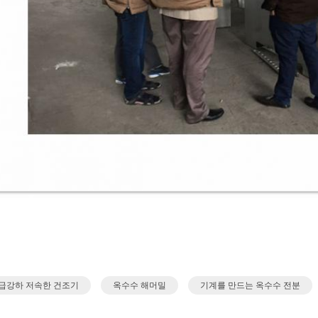
급강하 저속한 건조기
옥수수 해머밀
기계를 만드는 옥수수 전분