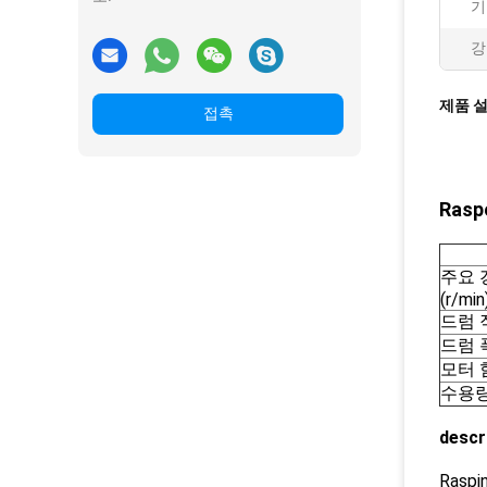
기
강
제품 
접촉
Ras
주요 
(r/min
드럼 
드럼 폭
모터 힘
수용
descr
Ras