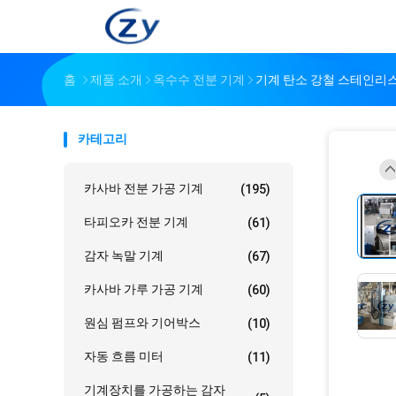
홈
제품 소개
옥수수 전분 기계
기계 탄소 강철 스테인리스
카테고리
카사바 전분 가공 기계
(195)
타피오카 전분 기계
(61)
감자 녹말 기계
(67)
카사바 가루 가공 기계
(60)
원심 펌프와 기어박스
(10)
자동 흐름 미터
(11)
기계장치를 가공하는 감자