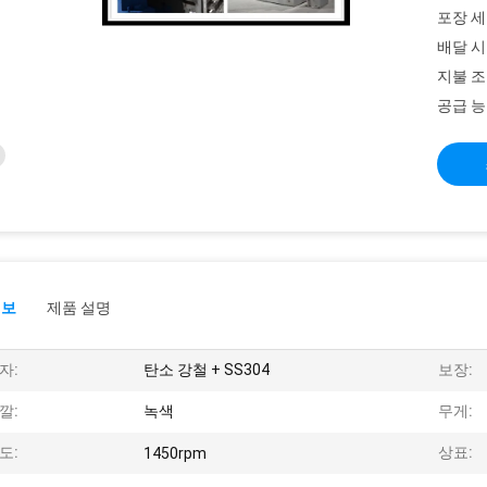
포장 세
배달 시
지불 조
공급 능
정보
제품 설명
자:
탄소 강철 + SS304
보장:
깔:
녹색
무게:
도:
상표:
1450rpm