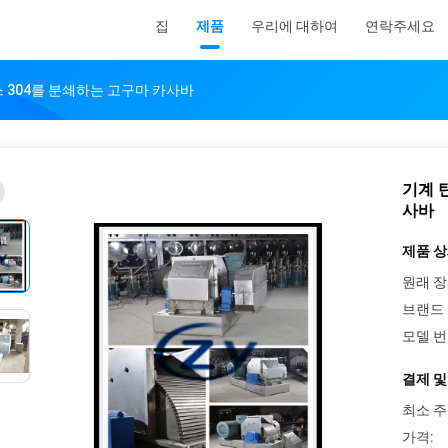
집
제품
우리에 대하여
연락주세요
 304를 분쇄하는 고구마 카사바
기계 
사바
제품 상
원래 장
브랜드 
모델 번
결제 및
최소 주
가격: