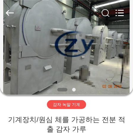
Copyright
©
2020
-
2026
Henan
Zhiyuan
Starch
집
Engineering
Machinery
Co.,ltd.
All
Rights
Reserved.
제
품
우
리
감자 녹말 기계
에
기계장치/원심 체를 가공하는 전분 적
대
출 감자 가루