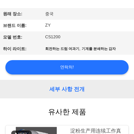
하
여
원래 장소:
중국
ZY
브랜드 이름:
공
CS1200
모델 번호:
장
,
하이 라이트:
회전하는 드럼 여과기
기계를 분쇄하는 감자
여
행
연락처!
품
세부 사항 전개
질
유사한 제품
관
리
淀粉生产用连续工作真