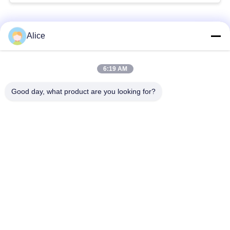
문
을
모든
Alice
요
구
카사바 전분 가공 기
6:19 AM
타피오카 전분 기계
계
하
Good day, what product are you looking for?
세
카사바 가루 가공 기
감자 녹말 기계
계
요
원심 펌프와 기어박
자동 흐름 미터
스
사
이
기계장치를 가공하는
옥수수 전분 기계
트
감자 가루
맵