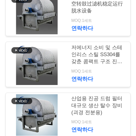
空转鼓过滤机稳定运行
연
脱水设备
MOQ:1세트
락
연락하다
주
세
저에너지 소비 및 스테
인리스 스틸 SS304를
요
갖춘 콤팩트 구조 진공
드럼 필터 (전분 탈수
MOQ:1세트
용)
연락하다
뉴
스
산업용 진공 드럼 필터
대규모 생산 탈수 장비
(괴경 전분용)
인
MOQ:1세트
용
연락하다