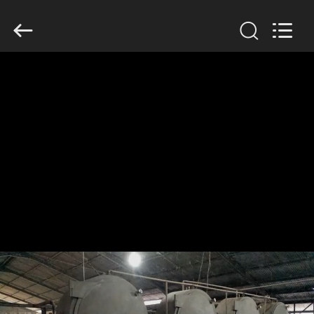
Copyright
©
2020
-
2026
Henan
Zhiyuan
Starch
집
Engineering
Machinery
Co.,ltd.
All
Rights
Reserved.
제
품
우
리
에
대