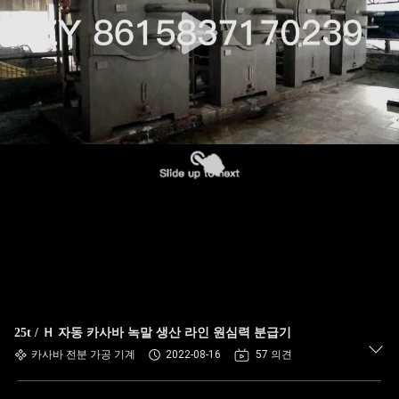
하
여
공
장
여
행
품
질
관
25t / Ｈ 자동 카사바 녹말 생산 라인 원심력 분급기
카사바 전분 가공 기계
2022-08-16
57 의견
리