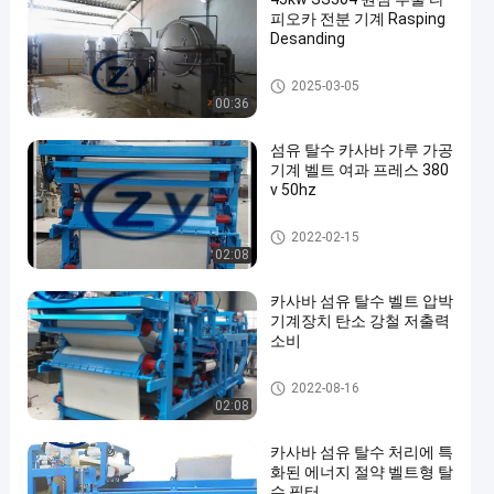
피오카 전분 기계 Rasping
Desanding
타피오카 전분 기계
2025-03-05
00:36
섬유 탈수 카사바 가루 가공
기계 벨트 여과 프레스 380
v 50hz
카사바 가루 가공 기계
2022-02-15
02:08
카사바 섬유 탈수 벨트 압박
기계장치 탄소 강철 저출력
소비
카사바 전분 가공 기계
2022-08-16
02:08
카사바 섬유 탈수 처리에 특
화된 에너지 절약 벨트형 탈
수 필터