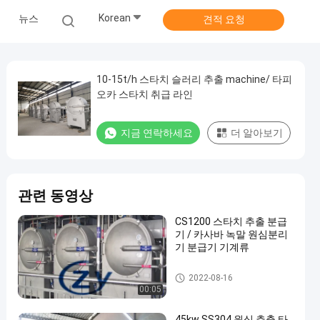
Korean
뉴스
견적 요청
10-15t/h 스타치 슬러리 추출 machine/ 타피
오카 스타치 취급 라인
지금 연락하세요
더 알아보기
관련 동영상
CS1200 스타치 추출 분급
기 / 카사바 녹말 원심분리
기 분급기 기계류
카사바 전분 가공 기계
2022-08-16
00:05
45kw SS304 원심 추출 타