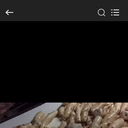
Copyright
©
2020
-
2026
Henan
Zhiyuan
Starch
집
Engineering
Machinery
Co.,ltd.
All
Rights
Reserved.
제
품
우
리
에
대