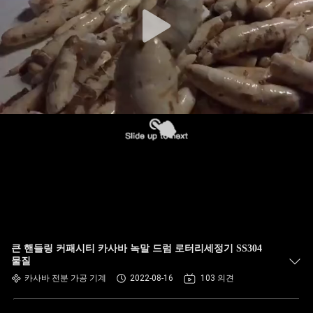
하
여
공
장
여
행
품
질
큰 핸들링 커패시티 카사바 녹말 드럼 로터리세정기 SS304
관
물질
카사바 전분 가공 기계
2022-08-16
103 의견
리