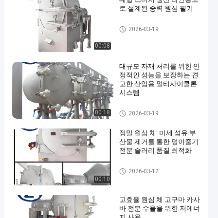
로 설계된 중력 원심 필기
카사바 전분 가공 기계
2026-03-19
00:08
대규모 자재 처리를 위한 안
정적인 성능을 보장하는 견
고한 산업용 멀티사이클론
시스템
카사바 전분 가공 기계
00:18
2026-03-19
정밀 원심 체: 미세 섬유 부
산물 제거를 통한 덩이줄기
전분 슬러리 품질 최적화
카사바 전분 가공 기계
2026-03-12
00:10
고효율 원심 체 고구마 카사
바 전분 수율을 위한 저에너
지 사용