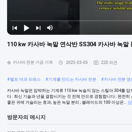
110 kw 카사바 녹말 연삭반 SS304 카사바 녹말 분
카사바 전분 가공 기계
2025-03-05
220 의견
#
벨트 여과 프레스
#
기계를 만드는 카사바 전분
#
카사바 전분 생
카사바 녹말은 압박하는 기계류 110 kw 녹슬지 않는 스틸아 304
다 : 최신 기술과 년을 결합시키는 것 전체 안으로 경험합니다 ; 완전히 
좋은 귀에 거슬리는 효과, 높은 녹말 분리 ; 블레이드의 100 이상은...
더
방문자의 메시지