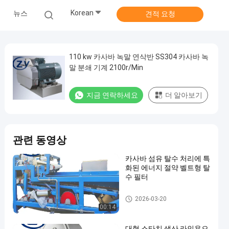
Korean
뉴스
견적 요청
110 kw 카사바 녹말 연삭반 SS304 카사바 녹
말 분쇄 기계 2100r/Min
지금 연락하세요
더 알아보기
관련 동영상
카사바 섬유 탈수 처리에 특
화된 에너지 절약 벨트형 탈
수 필터
카사바 전분 가공 기계
2026-03-20
00:14
대형 스타치 생산 라인용으