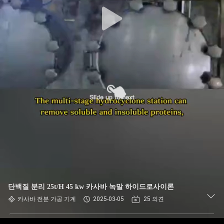
하
여
공
장
여
행
품
질
관
단백질 분리 25t/H 45 kw 카사바 녹말 하이드로사이론
카사바 전분 가공 기계
2025-03-05
25 의견
리