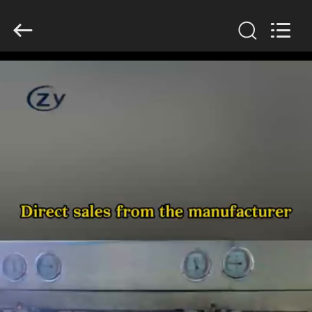
Copyright
©
2020
-
2026
Henan
Zhiyuan
Starch
집
Engineering
Machinery
Co.,ltd.
All
Rights
Reserved.
제
품
우
리
에
대